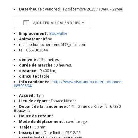
Date/heure :
vendredi, 12 décembre 2025 /
13h00 - 22h00
AJOUTER AU CALENDRIER
Emplacement :
Bouxwiller
Télécharger ICS
Calendrier Google
Animateur :
Irène
mail : schumacher.irene61@gmail.com
tel : 0687363644
dénivelé :
154 mètres,
durée de marche :
3 heures,
distance :
9,400 km,
difficulté :
facile
info randonnée :
https://www.visorando.com/randonnee-
88593594/
Accueil :
13 h
Lieu de départ :
Espace Nieder
Départ de la randonnée :
14h : 2 rue de Kirrwiller 67330
Bouxwiller
Heure de retour :
Mode de déplacement :
covoiturage
Trajet :
50 mn
Inscription :
Date limite : 07/12/25