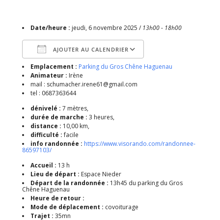
Date/heure :
jeudi, 6 novembre 2025 /
13h00 - 18h00
AJOUTER AU CALENDRIER
Emplacement :
Parking du Gros Chêne Haguenau
Télécharger ICS
Calendrier Google
Animateur :
Irène
mail : schumacher.irene61@gmail.com
tel : 0687363644
dénivelé :
7 mètres,
durée de marche :
3 heures,
distance :
10,00 km,
difficulté :
facile
info randonnée :
https://www.visorando.com/randonnee-
86597103/
Accueil :
13 h
Lieu de départ :
Espace Nieder
Départ de la randonnée :
13h45 du parking du Gros
Chêne Haguenau
Heure de retour :
Mode de déplacement :
covoiturage
Trajet :
35mn