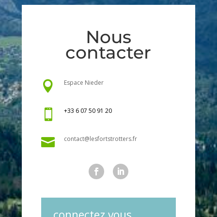
Nous
contacter
Espace Nieder

+33 6 07 50 91 20

contact@lesfortstrotters.fr

connectez vous