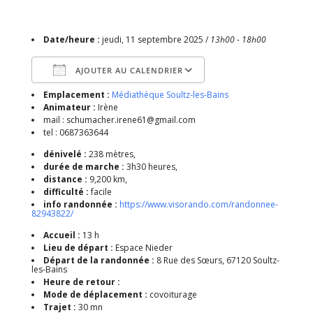
Date/heure :
jeudi, 11 septembre 2025 /
13h00 - 18h00
AJOUTER AU CALENDRIER
Emplacement :
Médiathèque Soultz-les-Bains
Télécharger ICS
Calendrier Google
Animateur :
Irène
mail : schumacher.irene61@gmail.com
tel : 0687363644
dénivelé :
238 mètres,
durée de marche :
3h30 heures,
distance :
9,200 km,
difficulté :
facile
info randonnée :
https://www.visorando.com/randonnee-
82943822/
Accueil :
13 h
Lieu de départ :
Espace Nieder
Départ de la randonnée :
8 Rue des Sœurs, 67120 Soultz-
les-Bains
Heure de retour :
Mode de déplacement :
covoiturage
Trajet :
30 mn