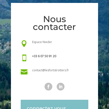
Nous
contacter
Espace Nieder

+33 6 07 50 91 20

contact@lesfortstrotters.fr

connectez vous