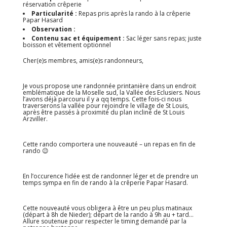
réservation crêperie
Particularité :
Repas pris après la rando à la crêperie
Papar Hasard
Observation :
Contenu sac et équipement :
Sac léger sans repas; juste
boisson et vêtement optionnel
Cher(e)s membres, amis(e)s randonneurs,
Je vous propose une randonnée printanière dans un endroit
emblématique de la Moselle sud, la Vallée des Eclusiers. Nous
l’avons déjà parcouru il y a qq temps. Cette fois-ci nous
traverserons la vallée pour rejoindre le village de St Louis,
après être passés à proximité du plan incliné de St Louis
Arzviller.
Cette rando comportera une nouveauté – un repas en fin de
rando 😉
En l’occurence l’idée est de randonner léger et de prendre un
temps sympa en fin de rando à la crêperie Papar Hasard.
Cette nouveauté vous obligera à être un peu plus matinaux
(départ à 8h de Nieder); départ de la rando à 9h au + tard…
Allure soutenue pour respecter le timing demandé par la