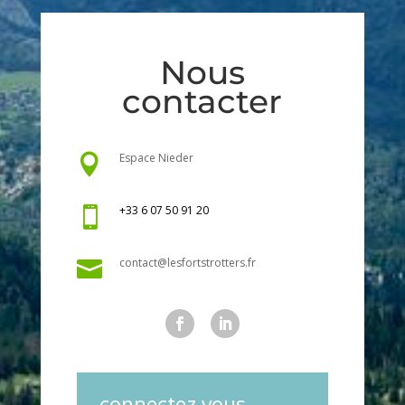
Nous
contacter
Espace Nieder

+33 6 07 50 91 20

contact@lesfortstrotters.fr

connectez vous