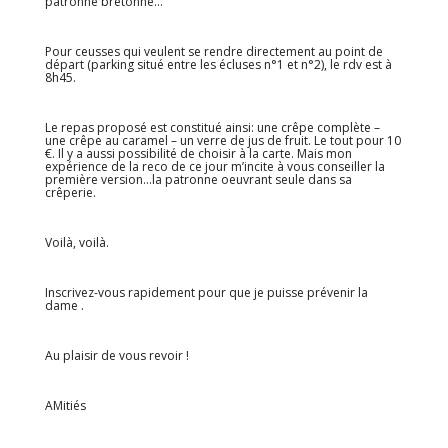
patronne bretonne…
Pour ceusses qui veulent se rendre directement au point de
départ (parking situé entre les écluses n°1 et n°2), le rdv est à
8h45.
Le repas proposé est constitué ainsi: une crêpe complète –
une crêpe au caramel – un verre de jus de fruit. Le tout pour 10
€. Il y a aussi possibilité de choisir à la carte. Mais mon
expérience de la reco de ce jour m’incite à vous conseiller la
première version…la patronne oeuvrant seule dans sa
crêperie.
Voilà, voilà.
Inscrivez-vous rapidement pour que je puisse prévenir la
dame .
Au plaisir de vous revoir !
AMitiés