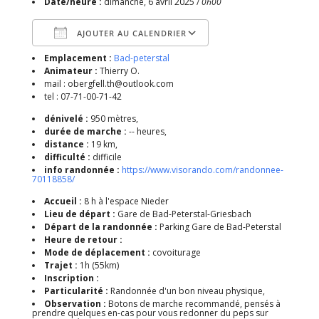
Date/heure :
dimanche, 6 avril 2025 /
0h00
AJOUTER AU CALENDRIER
Emplacement :
Bad-peterstal
Télécharger ICS
Calendrier Google
Animateur :
Thierry O.
mail : obergfell.th@outlook.com
tel : 07-71-00-71-42
dénivelé :
950 mètres,
durée de marche :
-- heures,
distance :
19 km,
difficulté :
difficile
info randonnée :
https://www.visorando.com/randonnee-
70118858/
Accueil :
8 h à l'espace Nieder
Lieu de départ :
Gare de Bad-Peterstal-Griesbach
Départ de la randonnée :
Parking Gare de Bad-Peterstal
Heure de retour :
Mode de déplacement :
covoiturage
Trajet :
1h (55km)
Inscription :
Particularité :
Randonnée d'un bon niveau physique,
Observation :
Botons de marche recommandé, pensés à
prendre quelques en-cas pour vous redonner du peps sur