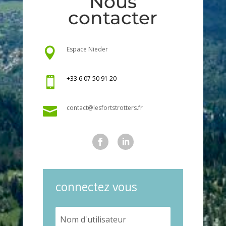
Nous
contacter
Espace Nieder

+33 6 07 50 91 20

contact@lesfortstrotters.fr

connectez vous