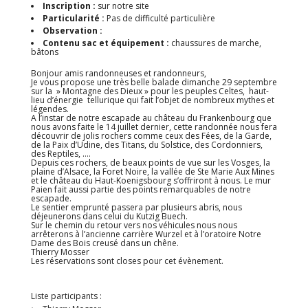
Inscription :
sur notre site
Particularité :
Pas de difficulté particulière
Observation :
Contenu sac et équipement :
chaussures de marche,
bâtons
Bonjour amis randonneuses et randonneurs,
Je vous propose une très belle balade dimanche 29 septembre
sur la » Montagne des Dieux » pour les peuples Celtes, haut-
lieu d’énergie tellurique qui fait l’objet de nombreux mythes et
légendes.
A l’instar de notre escapade au château du Frankenbourg que
nous avons faite le 14 juillet dernier, cette randonnée nous fera
découvrir de jolis rochers comme ceux des Fées, de la Garde,
de la Paix d’Udine, des Titans, du Solstice, des Cordonniers,
des Reptiles, ….
Depuis ces rochers, de beaux points de vue sur les Vosges, la
plaine d’Alsace, la Foret Noire, la vallée de Ste Marie Aux Mines
et le château du Haut-Koenigsbourg s’offriront à nous. Le mur
Paien fait aussi partie des points remarquables de notre
escapade.
Le sentier emprunté passera par plusieurs abris, nous
déjeunerons dans celui du Kutzig Buech.
Sur le chemin du retour vers nos véhicules nous nous
arrêterons à l’ancienne carrière Wurzel et à l’oratoire Notre
Dame des Bois creusé dans un chêne.
Thierry Mosser
Les réservations sont closes pour cet évènement.
Liste participants :