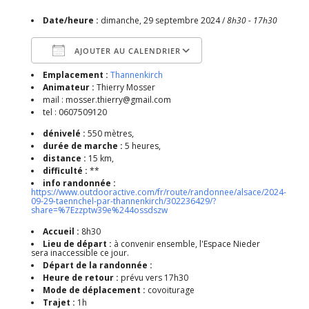
Date/heure :
dimanche, 29 septembre 2024 /
8h30 - 17h30
AJOUTER AU CALENDRIER
Emplacement :
Thannenkirch
Télécharger ICS
Calendrier Google
Animateur :
Thierry Mosser
mail : mosser.thierry@gmail.com
tel : 0607509120
dénivelé :
550 mètres,
durée de marche :
5 heures,
distance :
15 km,
difficulté :
**
info randonnée :
https://www.outdooractive.com/fr/route/randonnee/alsace/2024-
09-29-taennchel-par-thannenkirch/302236429/?
share=%7Ezzptw39e%244ossdszw
Accueil :
8h30
Lieu de départ :
à convenir ensemble, l'Espace Nieder
sera inaccessible ce jour.
Départ de la randonnée :
Heure de retour :
prévu vers 17h30
Mode de déplacement :
covoiturage
Trajet :
1h